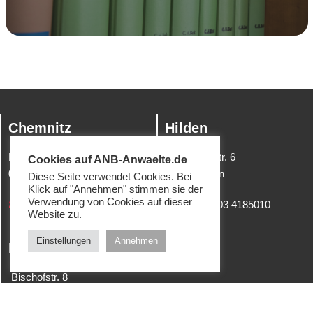
Chemnitz
Hilden
Kanzlerstr. 6
Schwanenstr. 6
Cookies auf ANB-Anwaelte.de
09112 Chemnitz
40721 Hilden
Diese Seite verwendet Cookies. Bei
Klick auf "Annehmen" stimmen sie der
Verwendung von Cookies auf dieser
Tel.:
0371 6446465
Tel.:
02103 4185010
Website zu.
Einstellungen
Annehmen
Krefeld
Bischofstr. 8
47809 Krefeld